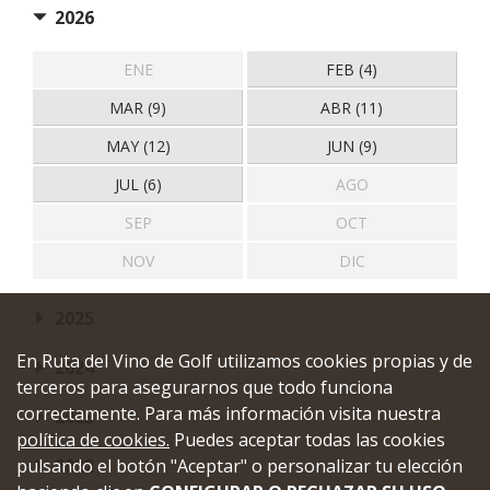
2026
ENE
FEB (4)
MAR (9)
ABR (11)
MAY (12)
JUN (9)
JUL (6)
AGO
SEP
OCT
NOV
DIC
2025
En Ruta del Vino de Golf utilizamos cookies propias y de
2024
terceros para asegurarnos que todo funciona
correctamente. Para más información visita nuestra
2023
política de cookies.
Puedes aceptar todas las cookies
pulsando el botón "Aceptar" o personalizar tu elección
2022