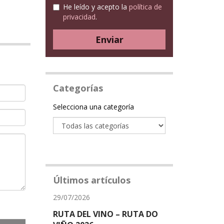
He leído y acepto la
política de
privacidad
.
Enviar
Categorías
Categoría
Selecciona una categoría
Últimos artículos
29/07/2026
RUTA DEL VINO – RUTA DO