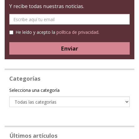
Y recibe todas nuestras noticias.
E-
mail
He leído y acepto la
política de privacidad
.
Enviar
Categorías
Categoría
Selecciona una categoría
Últimos artículos