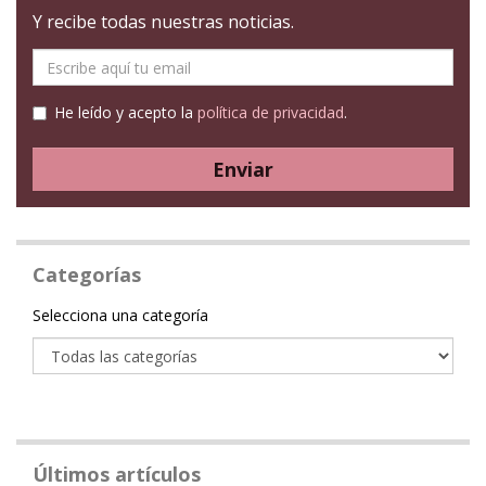
Y recibe todas nuestras noticias.
E-
mail
He leído y acepto la
política de privacidad
.
Enviar
Categorías
Categoría
Selecciona una categoría
Últimos artículos