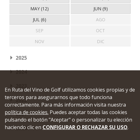
MAY (12)
JUN (9)
JUL (6)
AGO
SEP
OCT
NOV
DIC
2025
2024
2023
En Ruta del Vino de Golf utilizamos cookies propias y de
terceros para asegurarnos que todo funciona
2022
correctamente. Para más información visita nuestra
política de cookies.
Puedes aceptar todas las cookies
2021
pulsando el botón "Aceptar" o personalizar tu elección
haciendo clic en
CONFIGURAR O RECHAZAR SU USO
.
2020