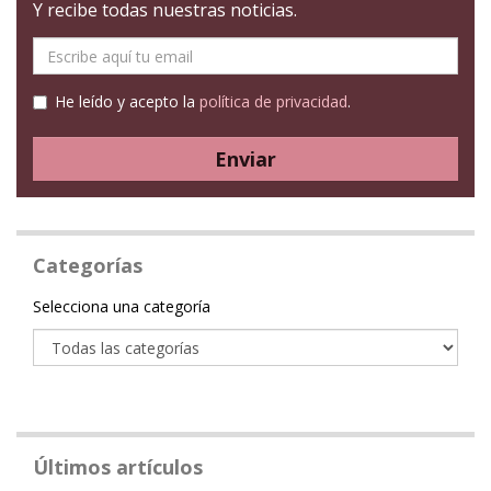
Y recibe todas nuestras noticias.
E-
mail
He leído y acepto la
política de privacidad
.
Enviar
Categorías
Categoría
Selecciona una categoría
Últimos artículos