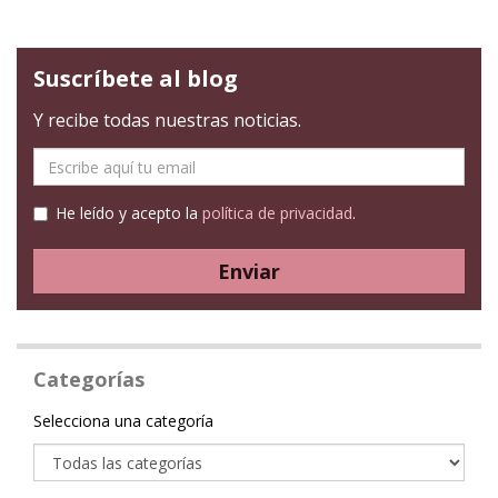
Suscríbete al blog
Y recibe todas nuestras noticias.
E-
mail
He leído y acepto la
política de privacidad
.
Enviar
Categorías
Categoría
Selecciona una categoría