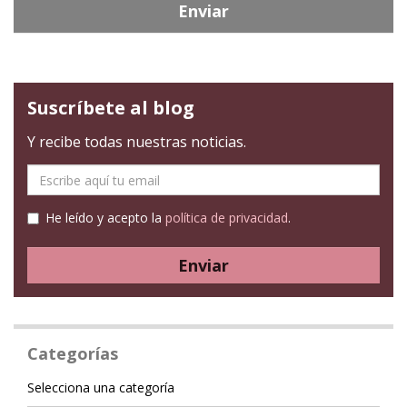
Enviar
Suscríbete al blog
Y recibe todas nuestras noticias.
E-
mail
He leído y acepto la
política de privacidad
.
Enviar
Categorías
Categoría
Selecciona una categoría