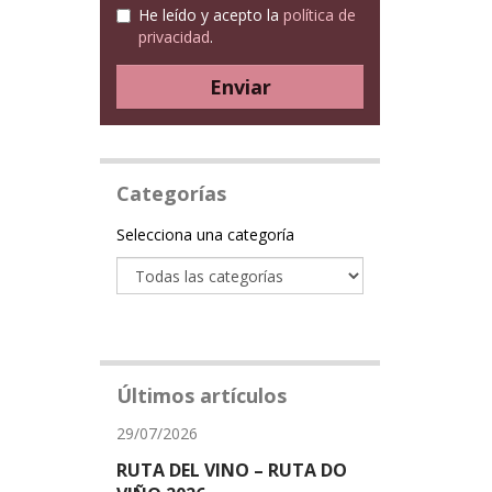
He leído y acepto la
política de
privacidad
.
Enviar
Categorías
Categoría
Selecciona una categoría
Últimos artículos
29/07/2026
RUTA DEL VINO – RUTA DO