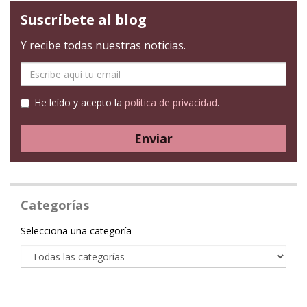
Suscríbete al blog
Y recibe todas nuestras noticias.
E-
mail
He leído y acepto la
política de privacidad
.
Enviar
Categorías
Categoría
Selecciona una categoría