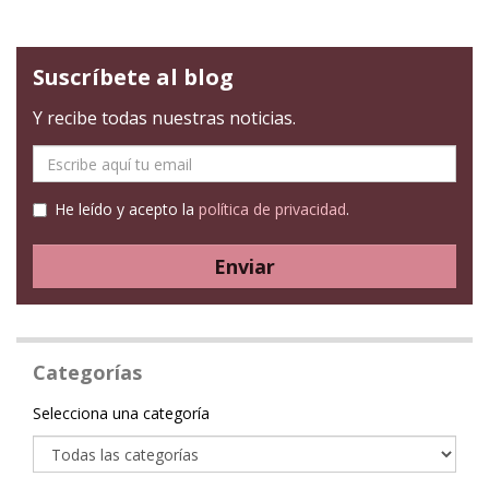
Suscríbete al blog
Y recibe todas nuestras noticias.
E-
mail
He leído y acepto la
política de privacidad
.
Enviar
Categorías
Categoría
Selecciona una categoría