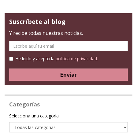
Suscríbete al blog
Y recibe todas nuestras noticias.
E-
mail
He leído y acepto la
política de privacidad
.
Enviar
Categorías
Categoría
Selecciona una categoría