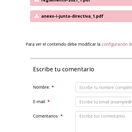
anexo-i-junta-directiva_1.pdf
Para ver el contenido debe modificar la
configuración d
Escribe tu comentario
Nombre:
*
E-mail:
*
Comentarios:
*