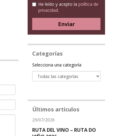
He leído y acepto la
política de
privacidad
.
Enviar
Categorías
Categoría
Selecciona una categoría
Últimos artículos
29/07/2026
RUTA DEL VINO – RUTA DO