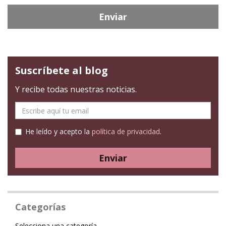
Enviar
Suscríbete al blog
Y recibe todas nuestras noticias.
E-
mail
He leído y acepto la
política de privacidad
.
Enviar
Categorías
Categoría
Selecciona una categoría