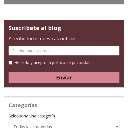
Suscríbete al blog
Y recibe todas nuestras noticias.
E-
mail
He leído y acepto la
política de privacidad
.
Enviar
Categorías
Categoría
Selecciona una categoría