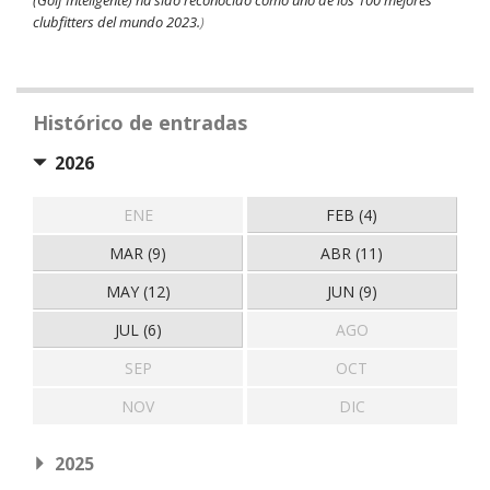
(Golf Inteligente) ha sido reconocido como uno de los 100 mejores
clubfitters del mundo 2023.
)
Histórico de entradas
2026
ENE
FEB (4)
MAR (9)
ABR (11)
MAY (12)
JUN (9)
JUL (6)
AGO
SEP
OCT
NOV
DIC
2025