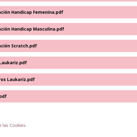
icación Handicap Femenina.pdf
cación Handicap Masculina.pdf
ación Scratch.pdf
Laukariz.pdf
ros Laukariz.pdf
pdf
e las Cookies
.