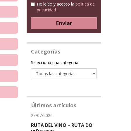
He leído y acepto la
política de
privacidad
.
Enviar
Categorías
Categoría
Selecciona una categoría
Últimos artículos
29/07/2026
RUTA DEL VINO – RUTA DO