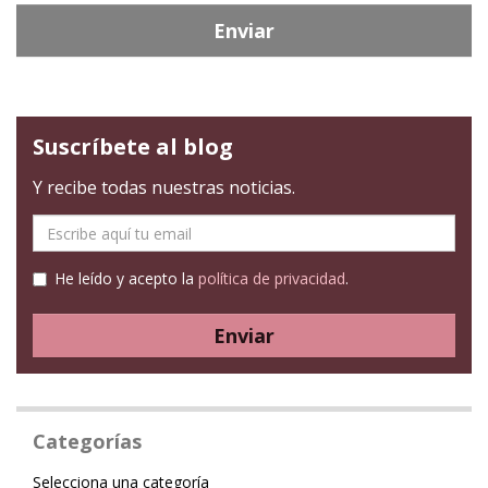
Enviar
Suscríbete al blog
Y recibe todas nuestras noticias.
E-
mail
He leído y acepto la
política de privacidad
.
Enviar
Categorías
Categoría
Selecciona una categoría