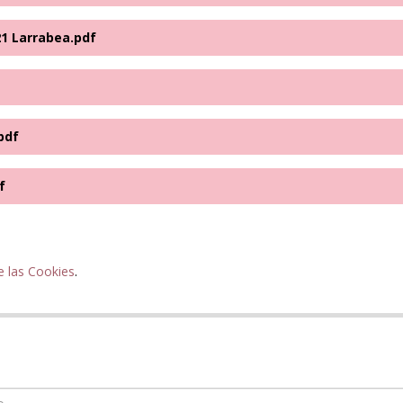
21 Larrabea.pdf
pdf
f
e las Cookies
.