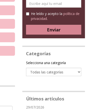
E-
mail
He leído y acepto la
política de
privacidad
.
Enviar
Categorías
Categoría
Selecciona una categoría
Últimos artículos
29/07/2026