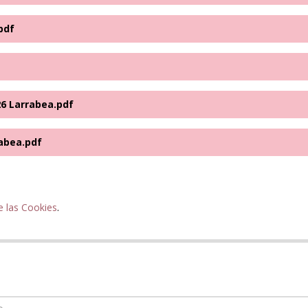
pdf
26 Larrabea.pdf
rabea.pdf
e las Cookies
.