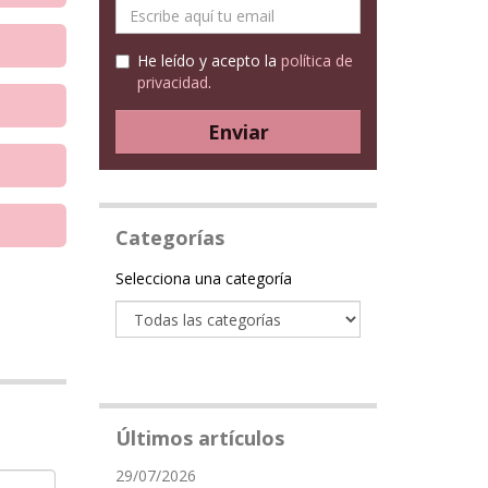
E-
mail
He leído y acepto la
política de
privacidad
.
Enviar
Categorías
Categoría
Selecciona una categoría
Últimos artículos
29/07/2026