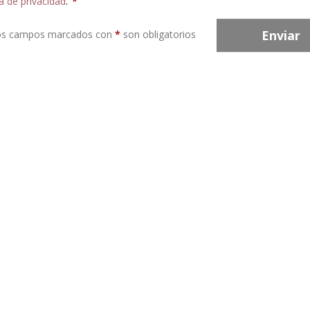
ca de privacidad
.
*
Enviar
os campos marcados con
*
son obligatorios