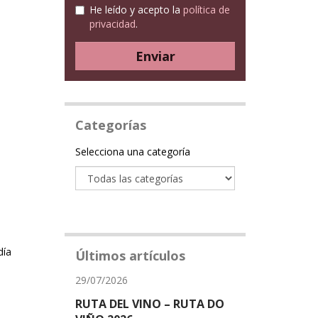
He leído y acepto la
política de
privacidad
.
Enviar
Categorías
Categoría
Selecciona una categoría
día
Últimos artículos
29/07/2026
RUTA DEL VINO – RUTA DO