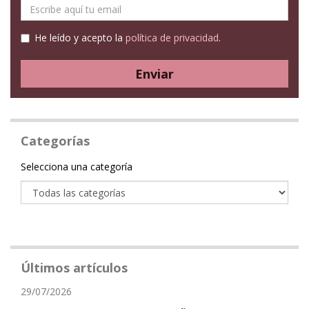
E-
mail
He leído y acepto la
política de privacidad
.
Enviar
Categorías
Categoría
Selecciona una categoría
Últimos artículos
29/07/2026