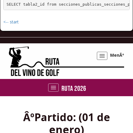
SELECT tabla2_id from secciones_publicas_secciones_pu
<-- start
MenÃº
Mostrar/ocultar
navegaciÃ³n
Ruta 2026
Mostrar/ocultar
navegaciÃ³n
ÂºPartido: (01 de
enero)