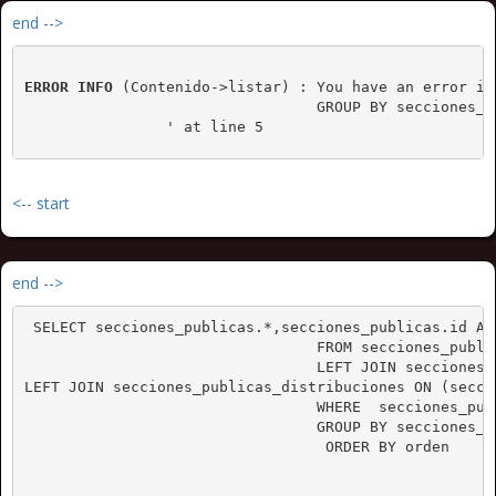
end -->
ERROR INFO
 (Contenido->listar) : You have an error in
				 GROUP BY secciones_publicas.id

		' at line 5
<-- start
end -->
 SELECT secciones_publicas.*,secciones_publicas.id AS
				 FROM secciones_publicas

				 LEFT JOIN secciones_publicas_tipos ON (secciones_publicas.tipo = secciones_publicas_tipos.id) 

LEFT JOIN secciones_publicas_distribuciones ON (secci
				 WHERE  secciones_publicas.id= AND secciones_publicas.estado = "activo" 

				 GROUP BY secciones_publicas.id

				  ORDER BY orden 
