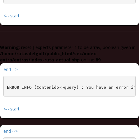
<-- start
Warning
: reset() expects parameter 1 to be array, boolean given in
/home/rutasdelgolf/public_html/sec/index-
extra/extras/index-ruta_actual.php
on line
89
end -->
ERROR INFO
 (Contenido->query) : You have an error in 
<-- start
end -->